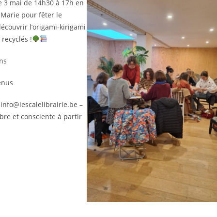
e 3 mai de 14h30 à 17h en
Marie pour fêter le
écouvrir l’origami-kirigami
 recyclés !
ans
enus
 info@lescalelibrairie.be –
ibre et consciente à partir