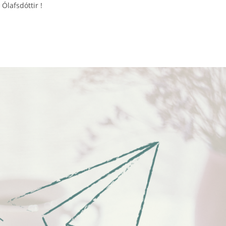
Ólafsdóttir !