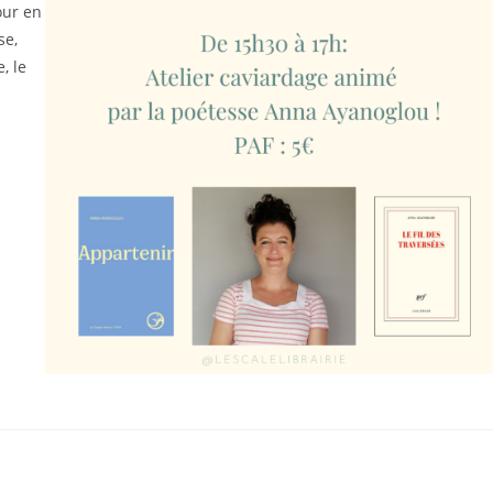
our en
se,
, le