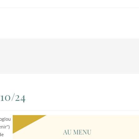
/10/24
noglou
nir”)
de