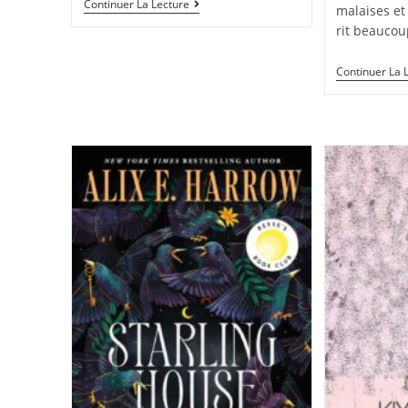
Continuer La Lecture
malaises et
rit beauco
Continuer La 