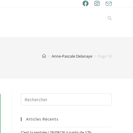
>
Anne-Pascale Delanaye
>
Page 18
Articles Récents
C’est la rentrée ! 28/08/26 à partir de 17h