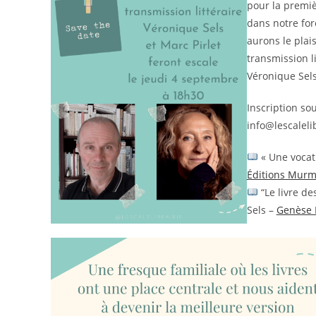
pour la premiè
dans notre for
aurons le plais
transmission li
Véronique Sel
Inscription so
info@lescalelib
« Une vocati
Éditions Murm
“Le livre de
Sels –
Genèse 