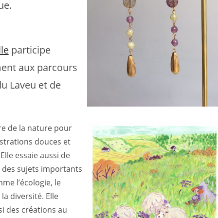
ue.
le
participe
ment aux parcours
du Laveu et de
re de la nature pour
ustrations douces et
lle essaie aussi de
à des sujets importants
me l’écologie, le
la diversité. Elle
i des créations au