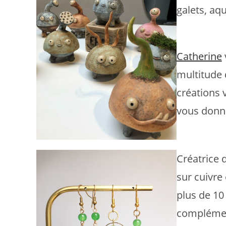
galets, aqu
Catherine
multitude 
créations 
vous donne
Créatrice 
sur cuivre
plus de 10
complément