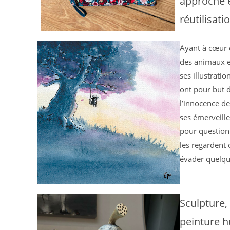
approche 
réutilisati
Ayant à cœur 
des animaux et
ses illustratio
ont pour but 
l’innocence de 
ses émerveille
pour questionn
les regardent
évader quelqu
Sculpture, 
peinture h