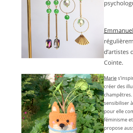
psycholog
Emmanuel
régulière
d’artistes 
Cointe.
Marie
s’inspi
créer des ill
champêtres. E
sensibiliser 
pour elle com
féminisme et 
propose auss