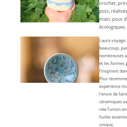
crochet, pri
pots, réalisé
main, pour d
écologiques.
Laura voyage a
beaucoup, pa
nombreuses an
et les formes 
l’inspirent dan
Plus récemment
expérience mul
l’envie de fair
céramiques av
née l’union ent
huiles essenti
unique.